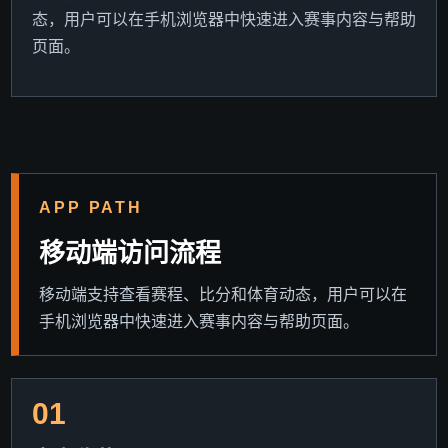
态，用户可以在手机浏览器中快速进入赛事内容与帮助
页面。
APP PATH
移动端访问流程
移动端支持查看赛程、比分和体育动态，用户可以在
手机浏览器中快速进入赛事内容与帮助页面。
01