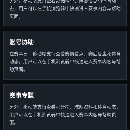
另外，移动端支持查看数据榜单、阵容信息和体育动
态，用户可以在手机浏览器中快速进入赛事内容与帮助
页面。
账号协助
在赛事日，移动端支持查看赛前看点、赛后复盘和体育
动态，用户可以在手机浏览器中快速进入赛事内容与帮
助页面。
赛事专题
另外，移动端支持查看积分榜、球队资料和体育动态，
用户可以在手机浏览器中快速进入赛事内容与帮助页
面。