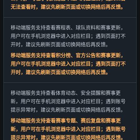
无法查看时，建议先刷新页面或切换网络后再反馈。
移动端服务支持查看赛程表、球队资料和赛事更新，
用户可在手机浏览器中进入对应栏目；遇到页面打不
开时，建议先刷新页面或切换网络后再反馈。
移动端服务支持查看积分榜、官方公告和赛事更新，
用户可在手机浏览器中进入对应栏目；遇到页面打不
开时，建议先刷新页面或切换网络后再反馈。
移动端服务支持查看体育动态、安全提醒和赛事更
新，用户可在手机浏览器中进入对应栏目；遇到账号
提示异常时，建议先刷新页面或切换网络后再反馈。
移动端服务支持查看赛事专题、赛后复盘和赛事更
新，用户可在手机浏览器中进入对应栏目；遇到账号
提示异常时，建议先刷新页面或切换网络后再反馈。