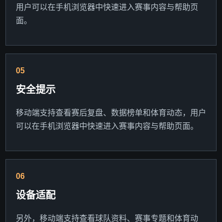
用户可以在手机浏览器中快速进入赛事内容与帮助页
面。
05
安全提示
移动端支持查看赛后复盘、数据榜单和体育动态，用户
可以在手机浏览器中快速进入赛事内容与帮助页面。
06
设备适配
另外，移动端支持查看球队资料、赛事专题和体育动