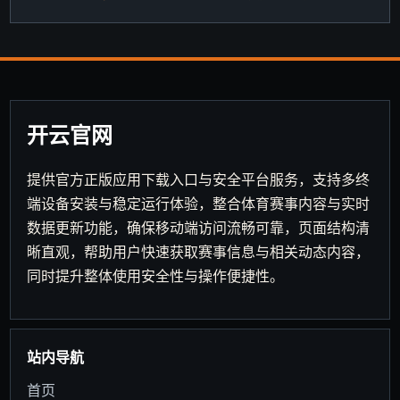
开云官网
提供官方正版应用下载入口与安全平台服务，支持多终
端设备安装与稳定运行体验，整合体育赛事内容与实时
数据更新功能，确保移动端访问流畅可靠，页面结构清
晰直观，帮助用户快速获取赛事信息与相关动态内容，
同时提升整体使用安全性与操作便捷性。
站内导航
首页